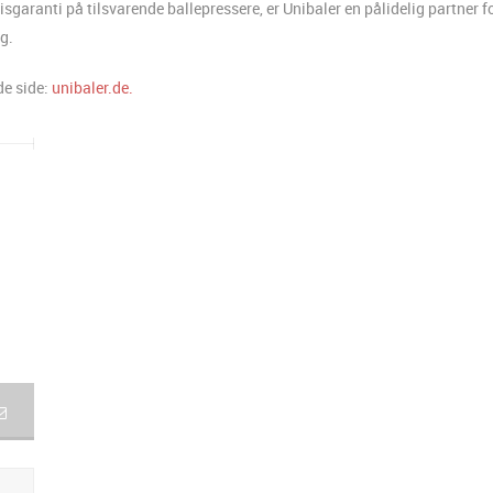
sgaranti på tilsvarende ballepressere, er Unibaler en pålidelig partner f
g.
de side:
unibaler.de.