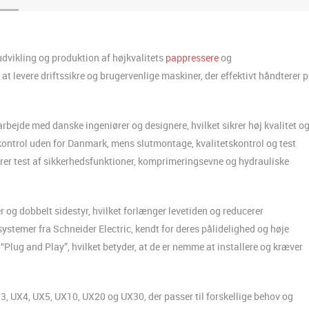
udvikling og produktion af højkvalitets
pappressere
og
t levere driftssikre og brugervenlige maskiner, der effektivt håndterer p
rbejde med danske ingeniører og designere, hvilket sikrer høj kvalitet o
ontrol uden for Danmark, mens slutmontage, kvalitetskontrol og test
erer test af sikkerhedsfunktioner, komprimeringsevne og hydrauliske
 og dobbelt sidestyr, hvilket forlænger levetiden og reducerer
systemer fra Schneider Electric, kendt for deres pålidelighed og høje
lug and Play”, hvilket betyder, at de er nemme at installere og kræver
3, UX4, UX5, UX10, UX20 og UX30, der passer til forskellige behov og