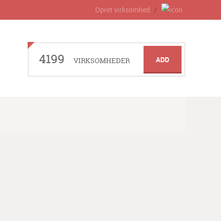
Opret virksomhed
4199
ADD
VIRKSOMHEDER