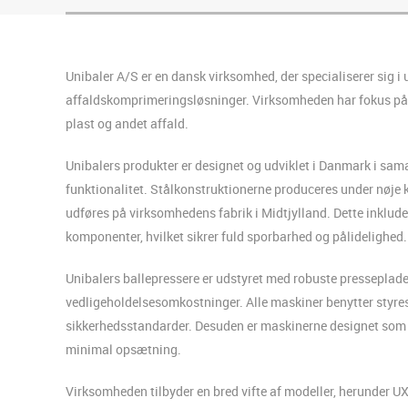
Unibaler A/S er en dansk virksomhed, der specialiserer sig i 
affaldskomprimeringsløsninger.
Virksomheden har fokus på a
plast og andet affald.
Unibalers produkter er designet og udviklet i Danmark i sama
funktionalitet.
Stålkonstruktionerne produceres under nøje k
udføres på virksomhedens fabrik i Midtjylland.
Dette inklud
komponenter, hvilket sikrer fuld sporbarhed og pålidelighed.
Unibalers ballepressere er udstyret med robuste presseplader
vedligeholdelsesomkostninger.
Alle maskiner benytter styre
sikkerhedsstandarder.
Desuden er maskinerne designet som “P
minimal opsætning.
Virksomheden tilbyder en bred vifte af modeller, herunder UX