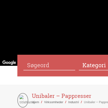
Kategori
Unibaler – Pappresser
Hjem
/
Virksomheder
/
Industri
/
Unibaler – Pappr