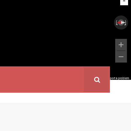
Keyboard shortcuts
Image may be subject to copyright
Terms
Report a problem