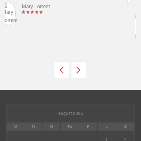
Mrs. Noelle Brown
august 2026
M
Ti
O
To
F
L
S
1
2