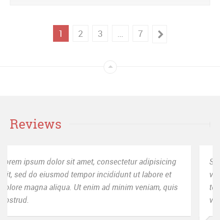
1
2
3
…
7
Reviews
Sed ut perspiciatis unde omnis iste natus error sit
voluptatem accusantium doloremque laudantium,
totam rem aperiam, eaque ipsa quae ab illo inventore
veritatis.