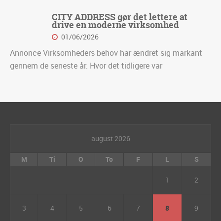
CITY ADDRESS gør det lettere at
drive en moderne virksomhed
01/06/2026
Annonce Virksomheders behov har ændret sig markant
gennem de seneste år. Hvor det tidligere var
august 2026
M
Ti
O
To
F
L
S
1
2
3
4
5
6
7
8
9