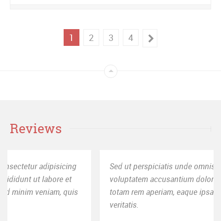
1
2
3
4
Reviews
Sed ut perspiciatis unde omnis iste natus error sit
voluptatem accusantium doloremque laudantium,
totam rem aperiam, eaque ipsa quae ab illo inventore
veritatis.