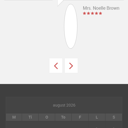
Mrs. Noelle Brown
august 2026
M
Ti
O
To
F
L
S