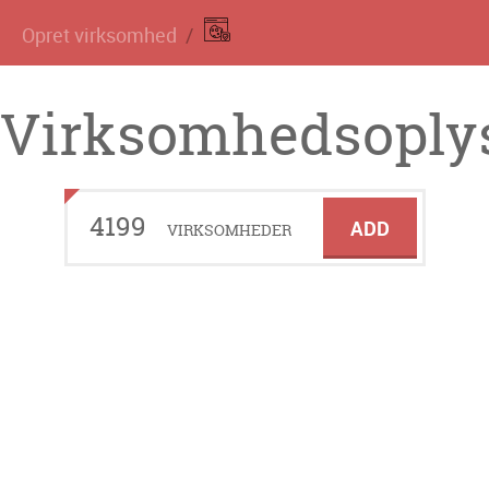
Opret virksomhed
Virksomhedsoplys
4199
ADD
VIRKSOMHEDER