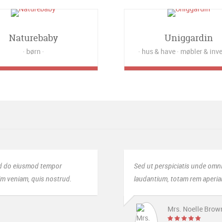
Naturebaby
Uniggardin
børn
hus & have
møbler & inv
Sed ut perspiciatis unde omnis iste natus error sit vol
laudantium, totam rem aperiam, eaque ipsa quae ab illo inv
Mrs. Noelle Brown