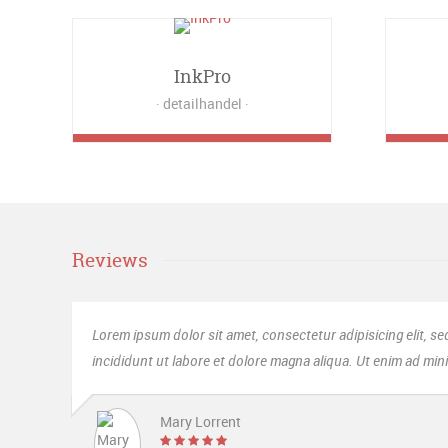
InkPro
detailhandel
Reviews
dolor sit amet, consectetur adipisicing elit, sed do eiusmod tempor
t labore et dolore magna aliqua. Ut enim ad minim veniam, quis nostrud.
ary Lorrent