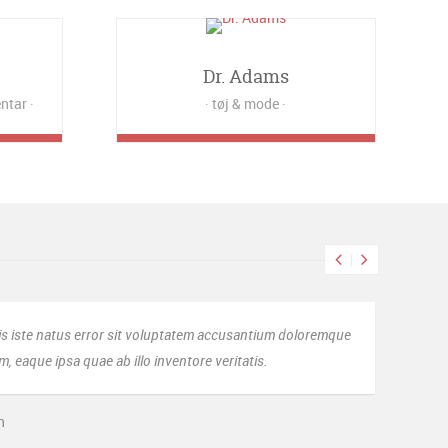
Dr. Adams
entar
tøj & mode
uptatem accusantium doloremque
Hermed har jeg oprettet be
entore veritatis.
service!
Mr. Javier Tho