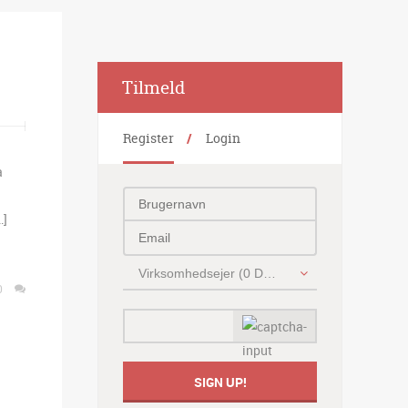
Alternative:
Tilmeld
Register
Login
a
…]
Virksomhedsejer (0 DKK)
0