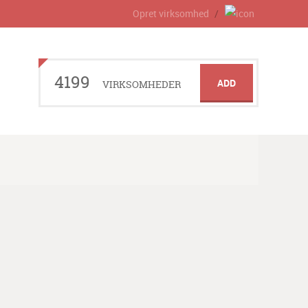
Opret virksomhed
4199
ADD
VIRKSOMHEDER