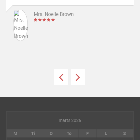
Mrs. Noelle Brown
marts 2025
M
Ti
O
To
F
L
S