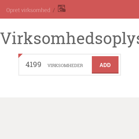
Opret virksomhed
Virksomhedsoplys
4199
ADD
VIRKSOMHEDER