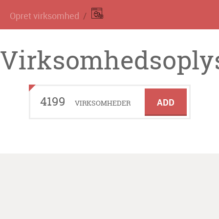
Opret virksomhed
Virksomhedsoplys
4199
ADD
VIRKSOMHEDER