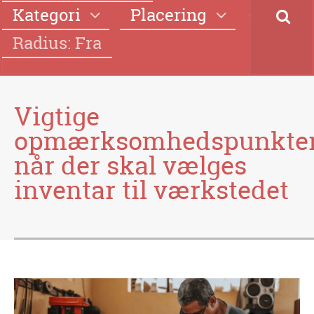
Kategori
Placering
Radius: Fra
Vigtige
opmærksomhedspunkte
når der skal vælges
inventar til værkstedet