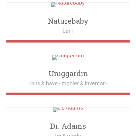
Naturebaby
børn
Uniggardin
hus & have
møbler & inventar
Dr. Adams
tøj & mode