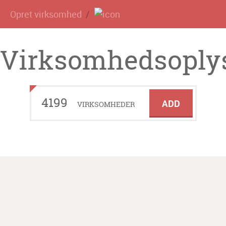
Opret virksomhed
Virksomhedsoplys
4199
ADD
VIRKSOMHEDER