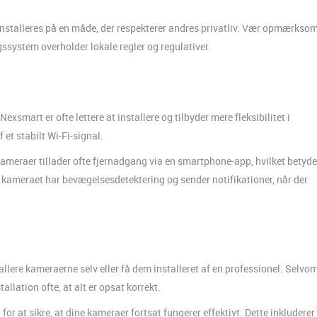
nstalleres på en måde, der respekterer andres privatliv. Vær opmærkso
ngssystem overholder lokale regler og regulativer.
smart er ofte lettere at installere og tilbyder mere fleksibilitet i
et stabilt Wi-Fi-signal.
eraer tillader ofte fjernadgang via en smartphone-app, hvilket betyder
at kameraet har bevægelsesdetektering og sender notifikationer, når der
tallere kameraerne selv eller få dem installeret af en professionel. Selvo
allation ofte, at alt er opsat korrekt.
r at sikre, at dine kameraer fortsat fungerer effektivt. Dette inkluderer