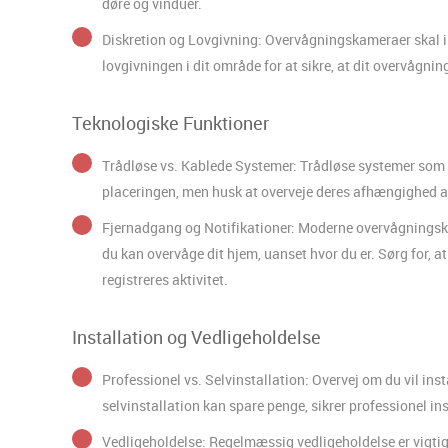
døre og vinduer.
Diskretion og Lovgivning: Overvågningskameraer skal i
lovgivningen i dit område for at sikre, at dit overvågni
Teknologiske Funktioner
Trådløse vs. Kablede Systemer: Trådløse systemer som Nex
placeringen, men husk at overveje deres afhængighed af 
Fjernadgang og Notifikationer: Moderne overvågningskam
du kan overvåge dit hjem, uanset hvor du er. Sørg for, 
registreres aktivitet.
Installation og Vedligeholdelse
Professionel vs. Selvinstallation: Overvej om du vil ins
selvinstallation kan spare penge, sikrer professionel inst
Vedligeholdelse: Regelmæssig vedligeholdelse er vigtig fo