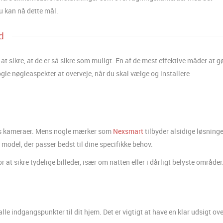
u kan nå dette mål.
d
 at sikre, at de er så sikre som muligt. En af de mest effektive måder at g
gle nøgleaspekter at overveje, når du skal vælge og installere
rs kameraer. Mens nogle mærker som
Nexsmart
tilbyder alsidige løsninge
n model, der passer bedst til dine specifikke behov.
r at sikre tydelige billeder, især om natten eller i dårligt belyste områder
le indgangspunkter til dit hjem. Det er vigtigt at have en klar udsigt ove