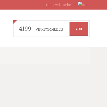
Opret virksomhed
4199
ADD
VIRKSOMHEDER