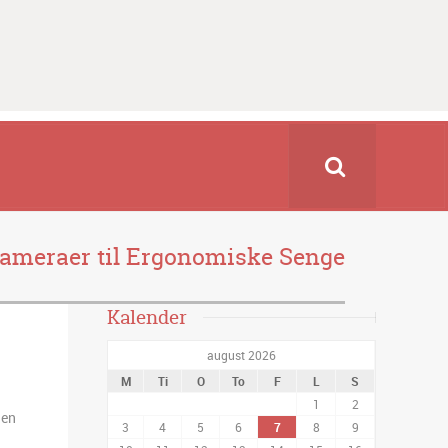
skameraer til Ergonomiske Senge
Kalender
august 2026
M
Ti
O
To
F
L
S
1
2
 en
3
4
5
6
7
8
9