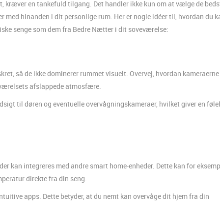
t, kræver en tankefuld tilgang. Det handler ikke kun om at vælge de beds
med hinanden i dit personlige rum. Her er nogle idéer til, hvordan du k
ke senge som dem fra Bedre Nætter i dit soveværelse:
kret, så de ikke dominerer rummet visuelt. Overvej, hvordan kameraerne
eværelsets afslappede atmosfære.
dsigt til døren og eventuelle overvågningskameraer, hvilket giver en føle
er kan integreres med andre smart home-enheder. Dette kan for eksemp
mperatur direkte fra din seng.
itive apps. Dette betyder, at du nemt kan overvåge dit hjem fra din