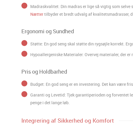
Madraskvalitet: Din madras er lige så vigtig som selve 
Nætter
tilbyder et bredt udvalg af kvalitetsmadrasser, d
Ergonomi og Sundhed
Støtte: En god seng skal støtte din rygsøjle korrekt. E
Hypoallergeniske Materialer: Overvej materialer, der er r
Pris og Holdbarhed
Budget: En god seng er en investering. Det kan være frist
Garanti og Levetid: Tjek garantiperioden og forventet l
penge i det lange løb.
Integrering af Sikkerhed og Komfort