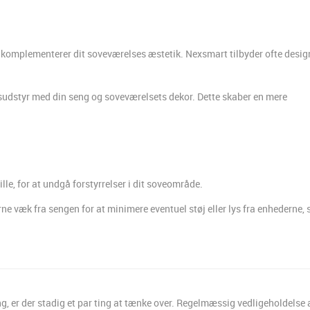
r komplementerer dit soveværelses æstetik. Nexsmart tilbyder ofte desig
sudstyr med din seng og soveværelsets dekor. Dette skaber en mere
lle, for at undgå forstyrrelser i dit soveområde.
e væk fra sengen for at minimere eventuel støj eller lys fra enhederne,
g, er der stadig et par ting at tænke over. Regelmæssig vedligeholdelse 