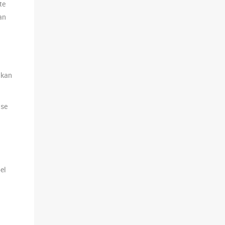
te
an
 kan
lse
el