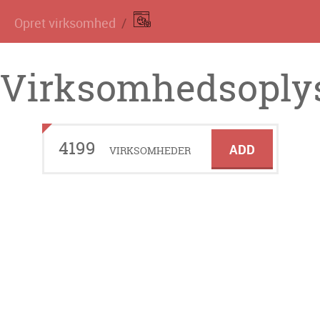
Opret virksomhed
Virksomhedsoplys
4199
ADD
VIRKSOMHEDER