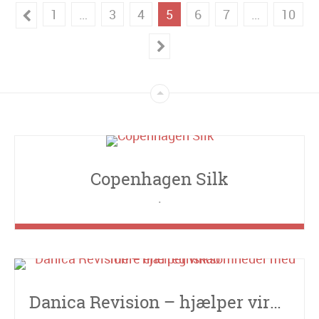
1
…
3
4
5
6
7
…
10
Copenhagen Silk
Danica Revision – hjælper virksomheder med mere end regnskab