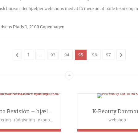
ansk bureau, der hjælper webshops med at få mere ud af både teknik og 
dsens Plads 1, 2100 Copenhagen
1
…
93
94
95
96
97
Danica Revision – hjælper virksomheder med mere end regnskab
K-Beauty Danma
rering
rådgivning
økonomi
webshop