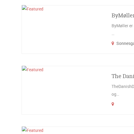
ByMølle
ByMøller er 
…
Sonnesga
The Dan
TheDanishDr
og…