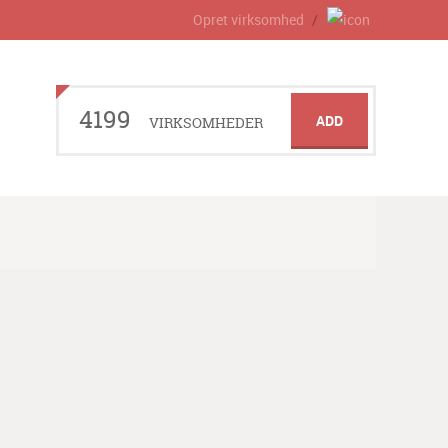
Opret virksomhed
4199
ADD
VIRKSOMHEDER