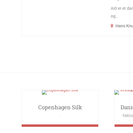
Ai0 er et d
og…
Hans Knu
Copenhagen Silk
faktu