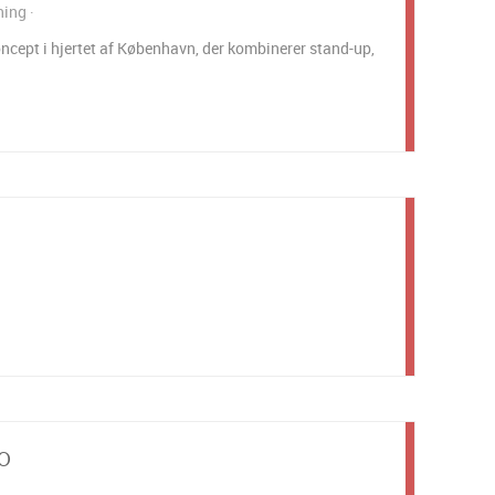
ning
ept i hjertet af København, der kombinerer stand-up,
RO