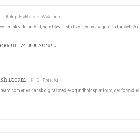
r
Bolig
Elektronik
Webshop
en dansk virksomhed, som blev skabt i ønsket om at gøre en forskel på d
de 50.B 1.24, 8000 Aarhus C
ish Dream
KHO
Portaler
eam.com er en dansk digital medie- og indholdsplatform, der formidler i