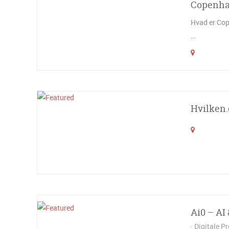
Copenha
Hvad er Cop
…
Hvilken.
Ai0 – AI
Digitale P