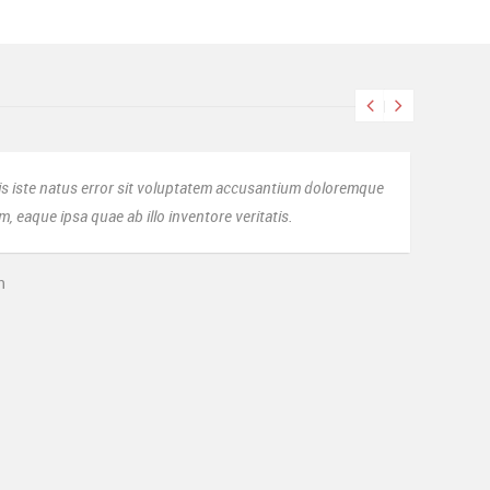
ettet begge mine virksomheder på virksomhedsoplysninger.dk. Fin
ier Thomas