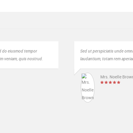
 sit voluptatem accusantium doloremque
Hermed har jeg opr
illo inventore veritatis.
service!
Mr. Jav