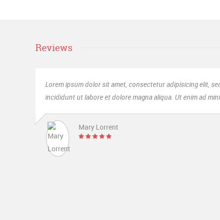
Reviews
r
Sed ut perspiciatis unde omnis iste natus error
trud.
laudantium, totam rem aperiam, eaque ipsa quae ab 
Mrs. Noelle Brown