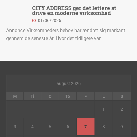
CITY ADDRESS gør det lettere at
drive en moderne virksomhed
01/06/2026
Annonce Virksomheders behov har ændret sig markant
gennem de seneste år. Hvor det tidligere var
august 2026
M
Ti
O
To
F
L
S
1
2
3
4
5
6
7
8
9