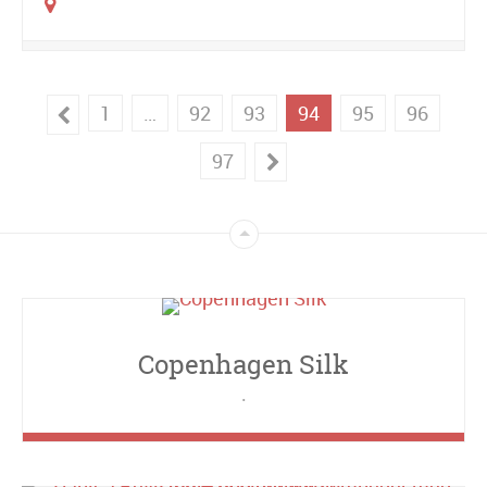
1
…
92
93
94
95
96
97
Copenhagen Silk