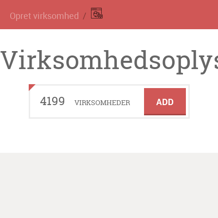
Opret virksomhed
Virksomhedsoplys
4199
ADD
VIRKSOMHEDER