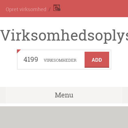
Opret virksomhed
Virksomhedsoplys
4199
ADD
VIRKSOMHEDER
Menu