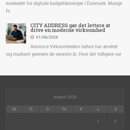
markedet for digitale budgetløsninger i Danmark. Mange
fo
CITY ADDRESS gør det lettere at
drive en moderne virksomhed
01/06/2026
Annonce Virksomheders behov har ændret
sig markant gennem de seneste år. Hvor det tidligere var
august 2026
M
Ti
O
To
F
L
S
1
2