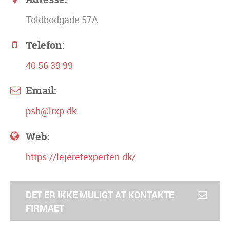
Toldbodgade 57A
Telefon:
40 56 39 99
Email:
psh@lrxp.dk
Web:
https://lejeretexperten.dk/
DET ER IKKE MULIGT AT KONTAKTE
FIRMAET