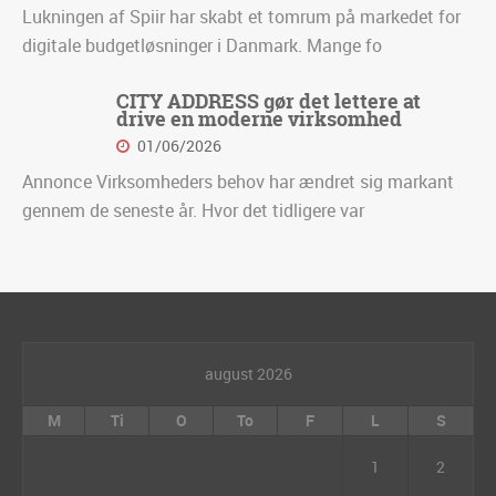
Lukningen af Spiir har skabt et tomrum på markedet for
digitale budgetløsninger i Danmark. Mange fo
CITY ADDRESS gør det lettere at
drive en moderne virksomhed
01/06/2026
Annonce Virksomheders behov har ændret sig markant
gennem de seneste år. Hvor det tidligere var
august 2026
M
Ti
O
To
F
L
S
1
2