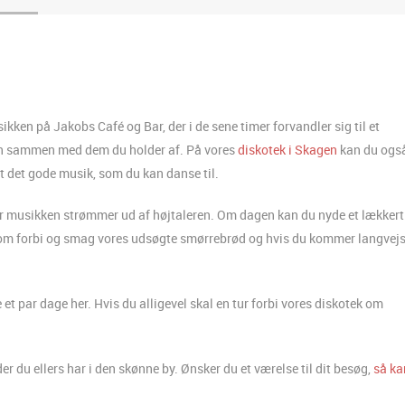
kken på Jakobs Café og Bar, der i de sene timer forvandler sig til et
en sammen med dem du holder af. På vores
diskotek i Skagen
kan du ogs
 det gode musik, som du kan danse til.
år musikken strømmer ud af højtaleren. Om dagen kan du nyde et lækkert
 Kom forbi og smag vores udsøgte smørrebrød og hvis du kommer langvejs
et par dage her. Hvis du alligevel skal en tur forbi vores diskotek om
du ellers har i den skønne by. Ønsker du et værelse til dit besøg,
så ka