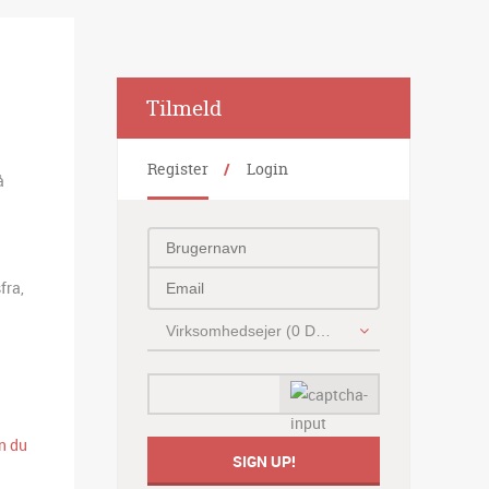
Alternative:
Tilmeld
Register
Login
å
fra,
Virksomhedsejer (0 DKK)
n du