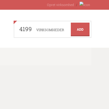
Opret virksomhed
4199
ADD
VIRKSOMHEDER