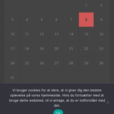
1
2
3
4
5
6
7
8
9
10
11
12
13
14
15
16
17
18
19
20
21
22
23
24
25
26
27
28
29
30
31
« jul
Vi bruger cookies for at sikre, at vi giver dig den bedste
oplevelse på vores hjemmeside. Hvis du fortsætter med at
bruge dette websted, vil vi antage, at du er indforstået med
det.
Ok