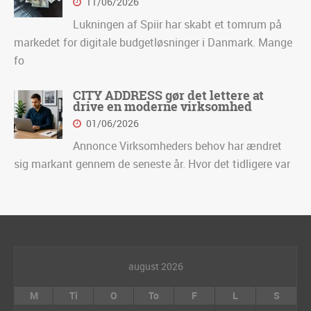
11/06/2026
Lukningen af Spiir har skabt et tomrum på
markedet for digitale budgetløsninger i Danmark. Mange
fo
CITY ADDRESS gør det lettere at
drive en moderne virksomhed
01/06/2026
Annonce Virksomheders behov har ændret
sig markant gennem de seneste år. Hvor det tidligere var
august 2026
M
Ti
O
To
F
L
S