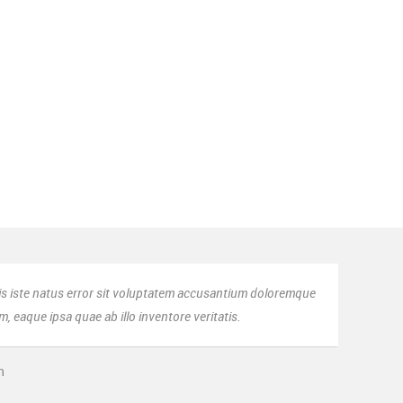
ad minim veniam, quis nostrud exercitation ullamco laboris nisi ut aliqu
ad minim veniam, quis nostrud exercitation ullamco laboris nisi ut aliqu
is iste natus error sit voluptatem accusantium doloremque
, eaque ipsa quae ab illo inventore veritatis.
n