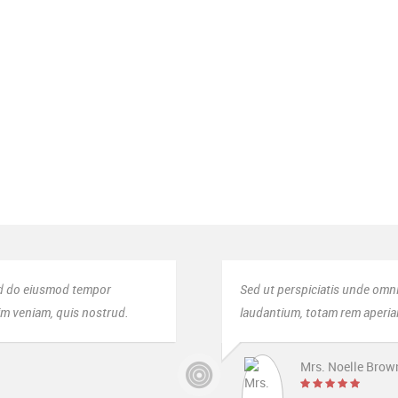
d do eiusmod tempor incididunt ut labore et dolore magna aliqua. Ut enim 
d do eiusmod tempor incididunt ut labore et dolore magna aliqua. Ut enim 
sed do eiusmod tempor
Sed ut perspiciatis unde omn
nim veniam, quis nostrud.
laudantium, totam rem aperiam
Mrs. Noelle Brow