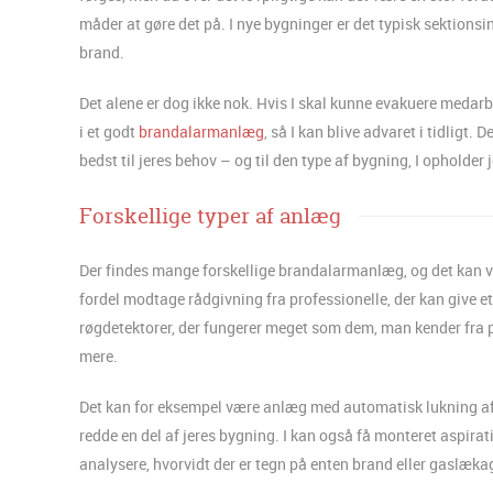
måder at gøre det på. I nye bygninger er det typisk sektionsi
brand.
Det alene er dog ikke nok. Hvis I skal kunne evakuere medarbe
i et godt
brandalarmanlæg
, så I kan blive advaret i tidligt. 
bedst til jeres behov – og til den type af bygning, I opholder 
Forskellige typer af anlæg
Der findes mange forskellige brandalarmanlæg, og det kan væ
fordel modtage rådgivning fra professionelle, der kan give et
røgdetektorer, der fungerer meget som dem, man kender fra p
mere.
Det kan for eksempel være anlæg med automatisk lukning af 
redde en del af jeres bygning. I kan også få monteret aspir
analysere, hvorvidt der er tegn på enten brand eller gaslæka