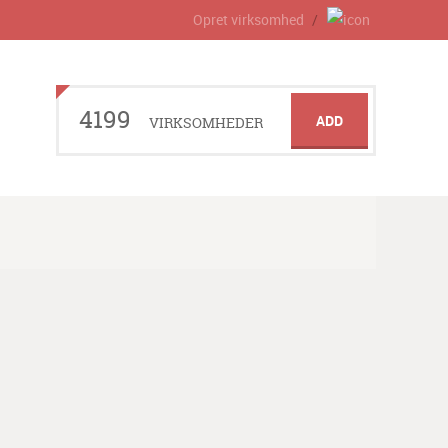
Opret virksomhed
4199
ADD
VIRKSOMHEDER