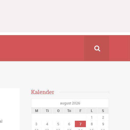
Kalender
august 2026
M
Ti
O
To
F
L
S
1
2
al
3
4
5
6
7
8
9