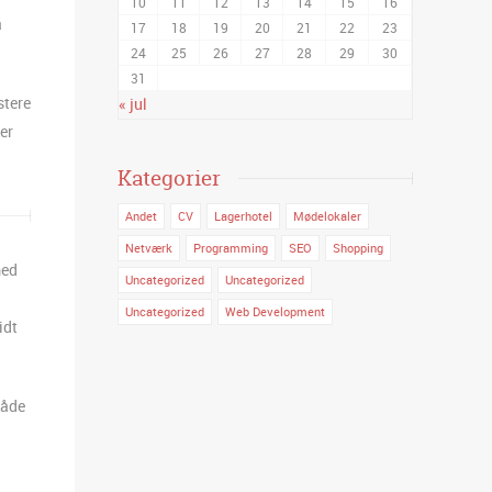
10
11
12
13
14
15
16
å
17
18
19
20
21
22
23
24
25
26
27
28
29
30
31
stere
« jul
ser
Kategorier
Andet
CV
Lagerhotel
Mødelokaler
Netværk
Programming
SEO
Shopping
med
Uncategorized
Uncategorized
Uncategorized
Web Development
idt
måde