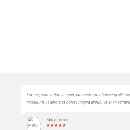
Healthcare
Lorem ipsum dolor sit amet, consectetur adipisicing elit, se
Shoes Stores
Lorem ipsum dolor sit amet, consectetur adipisicing elit, se
Lorem ipsum dolor sit amet, consectetur adipisicing elit, 
incididunt ut labore et dolore magna aliqua. Ut enim ad mi
Mary Lorrent