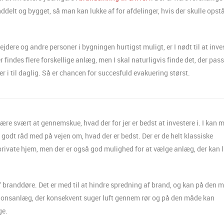
nddelt og bygget, så man kan lukke af for afdelinger, hvis der skulle opst
jdere og andre personer i bygningen hurtigst muligt, er I nødt til at inve
Der findes flere forskellige anlæg, men I skal naturligvis finde det, der pas
jer i til daglig. Så er chancen for succesfuld evakuering størst.
re svært at gennemskue, hvad der for jer er bedst at investere i. I kan 
 godt råd med på vejen om, hvad der er bedst. Der er de helt klassiske
rivate hjem, men der er også god mulighed for at vælge anlæg, der kan l
branddøre. Det er med til at hindre spredning af brand, og kan på den 
ationsanlæg, der konsekvent suger luft gennem rør og på den måde kan
ge.