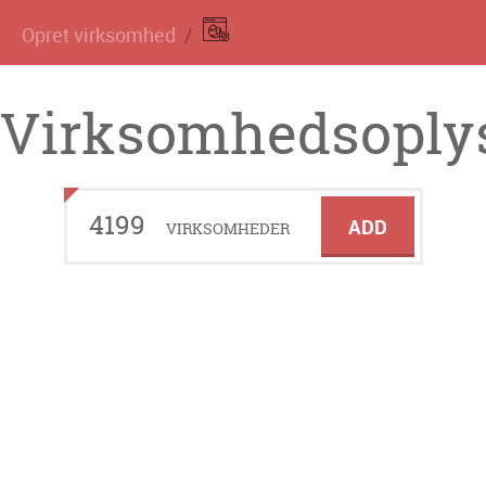
Opret virksomhed
Virksomhedsoplys
4199
ADD
VIRKSOMHEDER