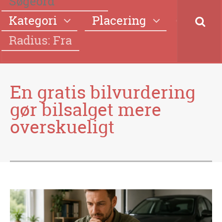
Kategori
Placering
Radius: Fra
En gratis bilvurdering
gør bilsalget mere
overskueligt