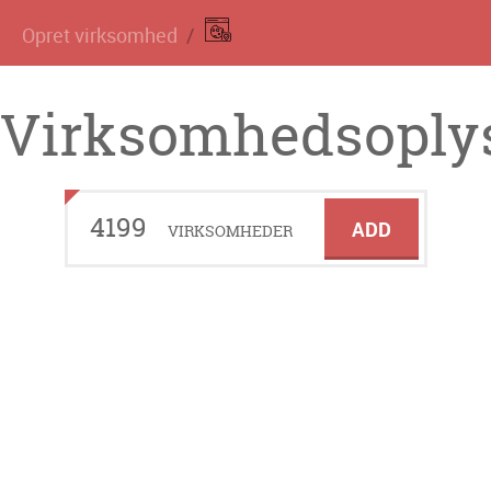
Opret virksomhed
Virksomhedsoplys
4199
ADD
VIRKSOMHEDER