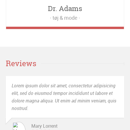
Dr. Adams
tøj & mode
Reviews
sicing
Sed ut perspiciatis unde omnis iste natus error si
re et
voluptatem accusantium doloremque laudantium
, quis
totam rem aperiam, eaque ipsa quae ab illo inven
veritatis.
Mrs. Noelle Brown