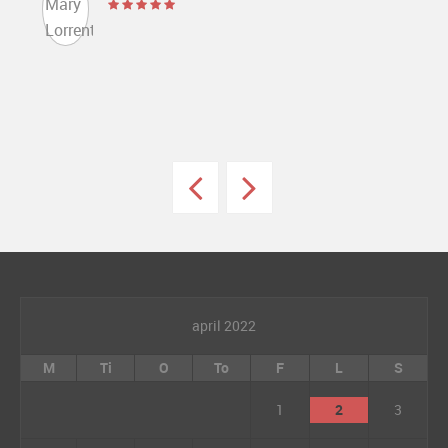
april 2022
M
Ti
O
To
F
L
S
1
2
3