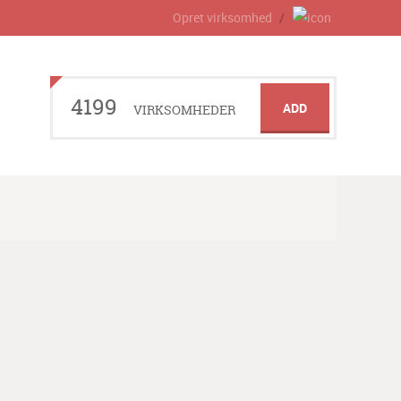
Opret virksomhed
4199
ADD
VIRKSOMHEDER