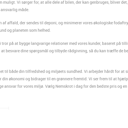
 muligt. Vi sørger for, at alle dele af bilen, der kan genbruges, bliver det,
g ansvarlig måde.
 af affald, der sendes til deponi, og minimerer vores økologiske fodaftry
fund og planeten som helhed.
tror på at bygge langvarige relationer med vores kunder, baseret på tilli
l at besvare dine spørgsmål og tilbyde rådgivning, så du kan træffe de b
t til både din tilfredshed og miljøets sundhed. Vi arbejder hårdt for at si
er din økonomi og bidrager til en grønnere fremtid. Vi ser frem til at hjæl
ge ansvar for vores miljø. Vælg Nemskrot i dag for den bedste pris og en