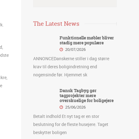
The Latest News
k.
Funktionelle møbler bliver
stadig mere populære
d,
20/07/2026
edste
ANNONCEDanskerne stiller i dag større
krav til deres boligindretning end
nogensinde før. Hjemmet sk
kre,
pe
Dansk Tagbyg gør
tagprojekter mere
overskuelige for boligejere
25/06/2026
Betalt indhold Et nyt tag er en stor
beslutning for de fleste husejere. Taget
beskytter boligen