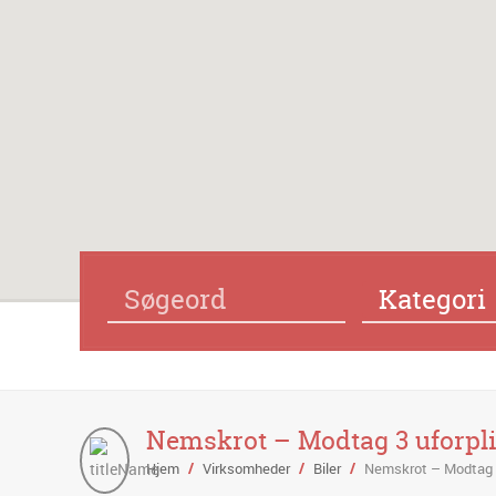
Kategori
Nemskrot – Modtag 3 uforplig
Hjem
/
Virksomheder
/
Biler
/
Nemskrot – Modtag 3 