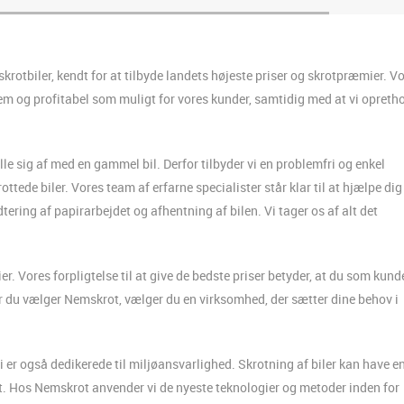
otbiler, kendt for at tilbyde landets højeste priser og skrotpræmier. V
nem og profitabel som muligt for vores kunder, samtidig med at vi opreth
lle sig af med en gammel bil. Derfor tilbyder vi en problemfri og enkel
ottede biler. Vores team af erfarne specialister står klar til at hjælpe dig
tering af papirarbejdet og afhentning af bilen. Vi tager os af alt det
. Vores forpligtelse til at give de bedste priser betyder, at du som kund
år du vælger Nemskrot, vælger du en virksomhed, der sætter dine behov i
r også dedikerede til miljøansvarlighed. Skrotning af biler kan have e
ekt. Hos Nemskrot anvender vi de nyeste teknologier og metoder inden for