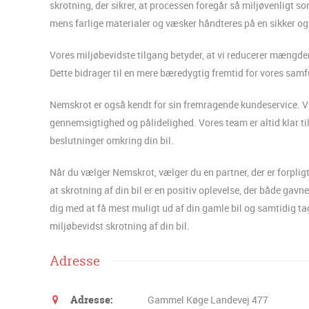
skrotning, der sikrer, at processen foregår så miljøvenligt som
mens farlige materialer og væsker håndteres på en sikker o
Vores miljøbevidste tilgang betyder, at vi reducerer mængden
Dette bidrager til en mere bæredygtig fremtid for vores sam
Nemskrot er også kendt for sin fremragende kundeservice. Vi 
gennemsigtighed og pålidelighed. Vores team er altid klar ti
beslutninger omkring din bil.
Når du vælger Nemskrot, vælger du en partner, der er forpligte
at skrotning af din bil er en positiv oplevelse, der både gavn
dig med at få mest muligt ud af din gamle bil og samtidig ta
miljøbevidst skrotning af din bil.
Adresse
Adresse:
Gammel Køge Landevej 477