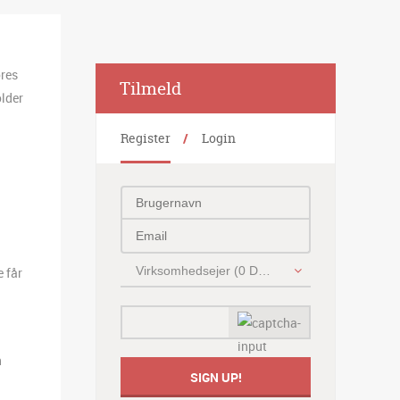
ores
Alternative:
Tilmeld
older
Register
Login
Virksomhedsejer (0 DKK)
e får
n