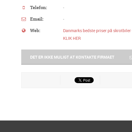
Telefon:
-
Email:
-
Web:
Danmarks bedste priser på skrotbiler 
KLIK HER
DET ER IKKE MULIGT AT KONTAKTE FIRMAET