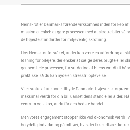
Nemskrot er Danmarks førende virksomhed inden for køb af skr
mission er enkel: at gøre processen med at skrotte biler så 
de højeste standarder for miljøvenlig skrotning.
Hos Nemskrot forstår vi, at det kan være en udfordring at ski
løsning for bilejere, der ønsker at sælge deres brugte eller skr
gennem hele processen, fra vurdering af bilens værdi til hånd
praktiske, så du kan nyde en stressfri oplevelse.
Vi er stolte af at kunne tilbyde Danmarks højeste skrotpræmier
maksimal værdi for din bil, uanset dens stand eller alder. N
centrum og sikrer, at du får den bedste handel.
Men vores engagement stopper ikke ved økonomisk værdi. Vi e
betydelig indvirkning på miljøet, hvis det ikke udføres korr