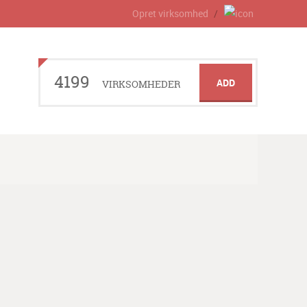
Opret virksomhed
4199
ADD
VIRKSOMHEDER