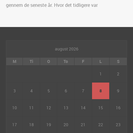
gennem de seneste år. Hvor det tidligere var
august 2026
M
Ti
O
To
F
L
S
1
2
3
4
5
6
7
8
9
10
11
12
13
14
15
16
17
18
19
20
21
22
23