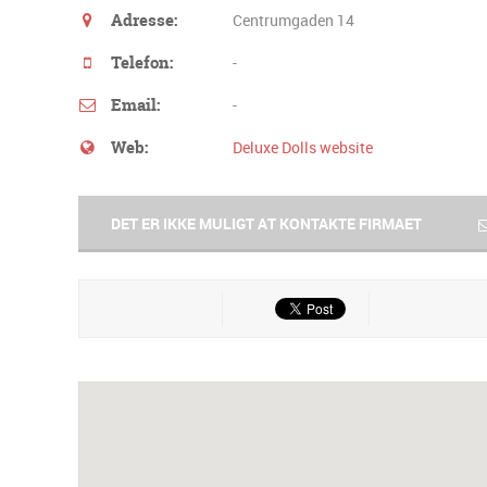
Adresse:
Centrumgaden 14
Telefon:
-
Email:
-
Web:
Deluxe Dolls website
DET ER IKKE MULIGT AT KONTAKTE FIRMAET