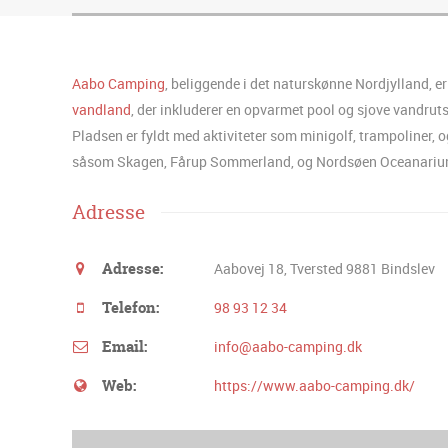
Aabo Camping
, beliggende i det naturskønne Nordjylland, er
vandland
, der inkluderer en opvarmet pool og sjove vandru
Pladsen er fyldt med aktiviteter som minigolf, trampoliner, o
såsom Skagen, Fårup Sommerland, og Nordsøen Oceanariu
Adresse
Adresse:
Aabovej 18, Tversted 9881 Bindslev
Telefon:
98 93 12 34
Email:
info@aabo-camping.dk
Web:
https://www.aabo-camping.dk/