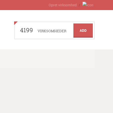
Opret virksomhed
4199
ADD
VIRKSOMHEDER