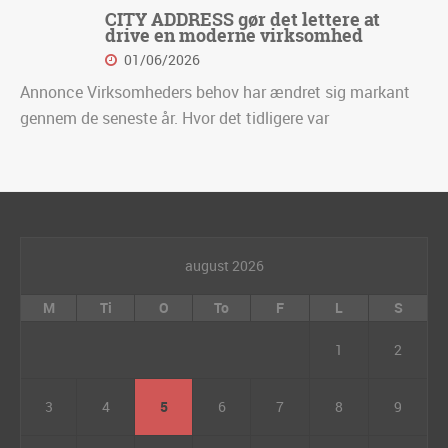
CITY ADDRESS gør det lettere at
drive en moderne virksomhed
01/06/2026
Annonce Virksomheders behov har ændret sig markant
gennem de seneste år. Hvor det tidligere var
august 2026
M
Ti
O
To
F
L
S
1
2
3
4
5
6
7
8
9