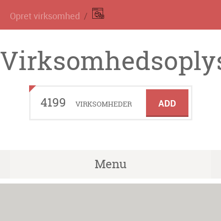
Opret virksomhed
Virksomhedsoplys
4199
ADD
VIRKSOMHEDER
Menu