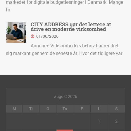
markedet for digitale budgetløsninger i Danmark. Mange
fo
CITY ADDRESS gør det lettere at
drive en moderne virksomhed
01/06/2026
Annonce Virksomheders behov har ændret
sig markant gennem de seneste år. Hvor det tidligere var
august 2026
M
Ti
O
To
F
L
S
1
2