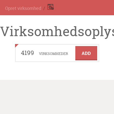
Opret virksomhed
Virksomhedsoplys
4199
ADD
VIRKSOMHEDER