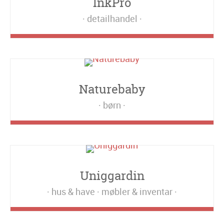
InkPro
detailhandel
Naturebaby
børn
Uniggardin
hus & have
møbler & inventar