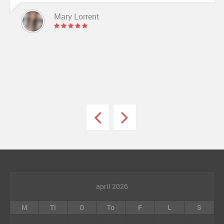
Mrs. Noelle Brown
april 2026
M
Ti
O
To
F
L
S