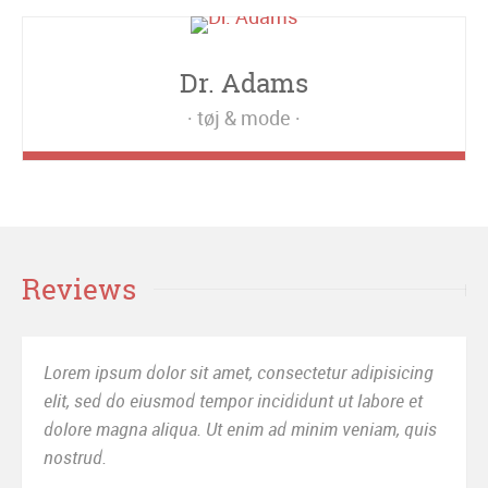
Dr. Adams
tøj & mode
Reviews
sicing
Sed ut perspiciatis unde omnis iste natus error si
re et
voluptatem accusantium doloremque laudantium
m, quis
totam rem aperiam, eaque ipsa quae ab illo inven
veritatis.