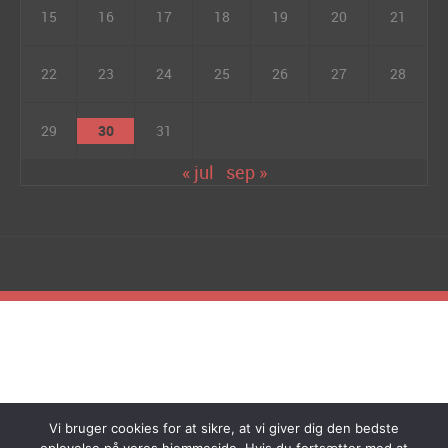
15
16
17
18
19
20
21
22
23
24
25
26
27
28
29
30
31
« jul
sep »
Vi bruger cookies for at sikre, at vi giver dig den bedste