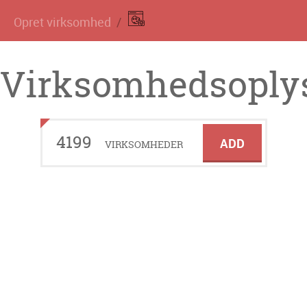
Opret virksomhed
Virksomhedsoplys
4199
ADD
VIRKSOMHEDER