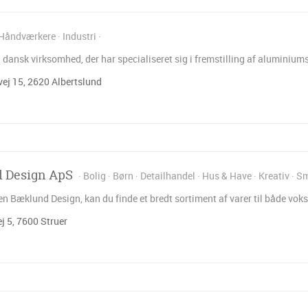
Håndværkere
Industri
 dansk virksomhed, der har specialiseret sig i fremstilling af aluminium
j 15, 2620 Albertslund
 Design ApS
Bolig
Børn
Detailhandel
Hus & Have
Kreativ
Sm
 Bæklund Design, kan du finde et bredt sortiment af varer til både voksn
j 5, 7600 Struer