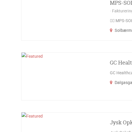
MPS-SO
Fakturerin
🕵️‍♂️ MPS-
Solbærma
GC Heal
GC Healthca
Dalgasgad
Jysk Op