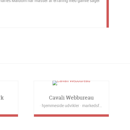
harles Maibom har masser af erfaring med gamle sager
rk
Cavali Webbureau
hjemmeside udvikler
markedsføring