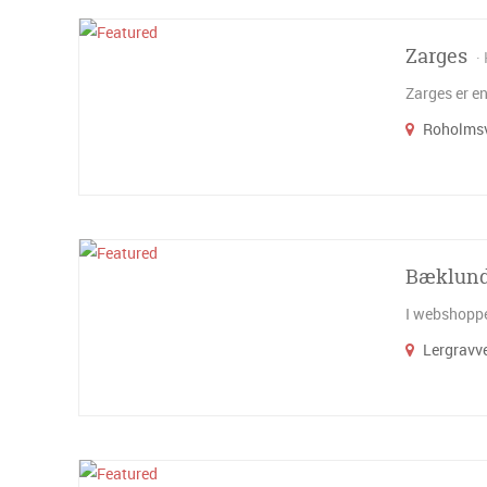
Zarges
Zarges er en
Roholmsve
Bæklund
I webshoppen
Lergravve