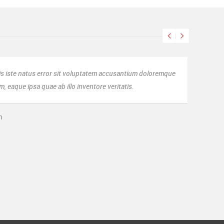
ttet begge mine virksomheder på virksomhedsoplysninger.dk. Fin
er Thomas