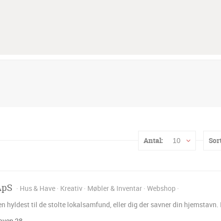
Antal:
Sort
10
ApS
Hus & Have
Kreativ
Møbler & Inventar
Webshop
en hyldest til de stolte lokalsamfund, eller dig der savner din hjemstavn
ven 28