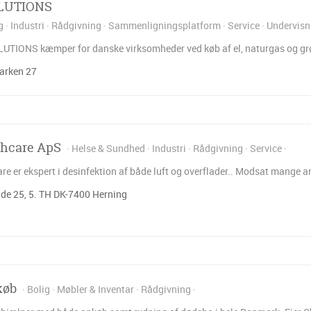
LUTIONS
g
Industri
Rådgivning
Sammenligningsplatform
Service
Undervisn
SOLUTIONS kæmper for danske virksomheder ved køb af el, naturgas og gr
rken 27
thcare ApS
Helse & Sundhed
Industri
Rådgivning
Service
re er ekspert i desinfektion af både luft og overflader.. Modsat mange a
e 25, 5. TH DK-7400 Herning
køb
Bolig
Møbler & Inventar
Rådgivning