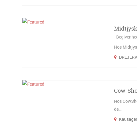
Midtjysk
Begivenhe
Hos Midtjysk
DREJERVE
Cow-Sho
Hos CowShop
de…
Kausager