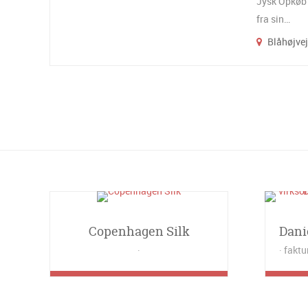
Jysk Opkøb 
fra sin…
Blåhøjvej
Copenhagen Silk
faktu