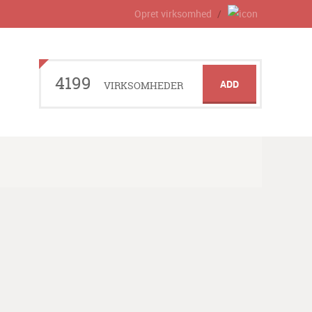
Opret virksomhed
4199
ADD
VIRKSOMHEDER