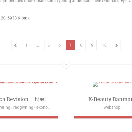
hjælper med både opkøb samt rydning af dødsbo i hele Danmark. Ejer C
 20, 6933 Kibæk
1
…
5
6
7
8
9
10
Danica Revision – hjælper virksomheder med mere end regnskab
K-Beauty Danma
rering
rådgivning
økonomi
webshop