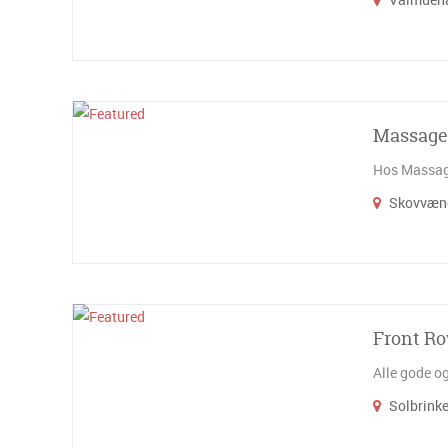
Massage
Hos Massage
Skovvæng
Front R
Alle gode o
Solbrinke