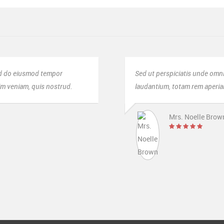
sit voluptatem accusantium doloremque
Hermed har jeg opre
illo inventore veritatis.
service!
Mr. Javi