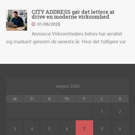
CITY ADDRESS gør det lettere at
drive en moderne virksomhed
01/06/2026
Annonce Virksomheders behov har ændret
sig markant gennem de seneste år. Hvor det tidligere var
august 2026
M
Ti
O
To
F
L
S
1
2
3
4
5
6
7
8
9