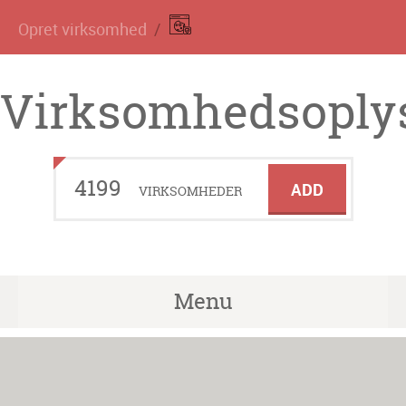
Opret virksomhed
Virksomhedsoplys
4199
ADD
VIRKSOMHEDER
Menu