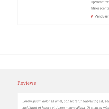
Hjemmetræni
fitnesscent
Vandværk
Reviews
tetur adipisicing elit, sed do eiusmod tempor
Sed 
na aliqua. Ut enim ad minim veniam, quis nostrud.
laud