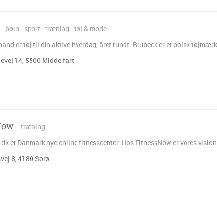
børn
sport
træning
tøj & mode
andler tøj til din aktive hverdag, året rundt. Brubeck er et polsk tøjmær
vej 14, 5500 Middelfart
Now
træning
dk er Danmark nye online fitnesscenter. Hos FitnessNow er vores vision,
vej 8, 4180 Sorø