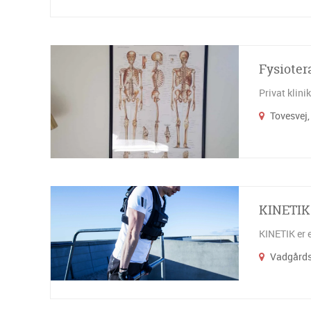
Fysioter
Privat klin
Tovesvej,
KINETIK 
KINETIK er e
Vadgårds