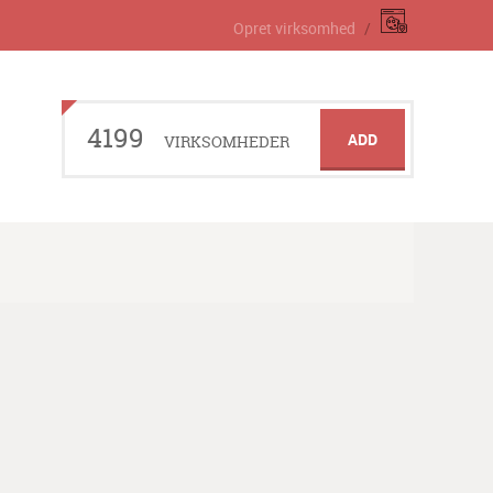
Opret virksomhed
4199
ADD
VIRKSOMHEDER