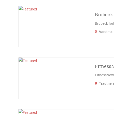
Brubeck
Brubeck forh
Vandmølle
Fitness
FitnessNow.
Trautners