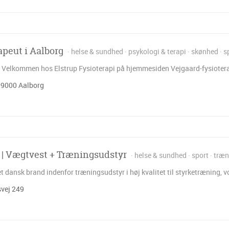
apeut i Aalborg
helse & sundhed
psykologi & terapi
skønhed
s
ik Velkommen hos Elstrup Fysioterapi på hjemmesiden Vejgaard-fysioterap
 9000 Aalborg
| Vægtvest + Træningsudstyr
helse & sundhed
sport
træn
t dansk brand indenfor træningsudstyr i høj kvalitet til styrketræning,
vej 249