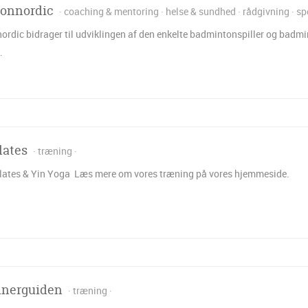
onnordic
coaching & mentoring
helse & sundhed
rådgivning
sp
rdic bidrager til udviklingen af den enkelte badmintonspiller og badm
…
lates
træning
lates & Yin Yoga Læs mere om vores træning på vores hjemmeside.
inerguiden
træning