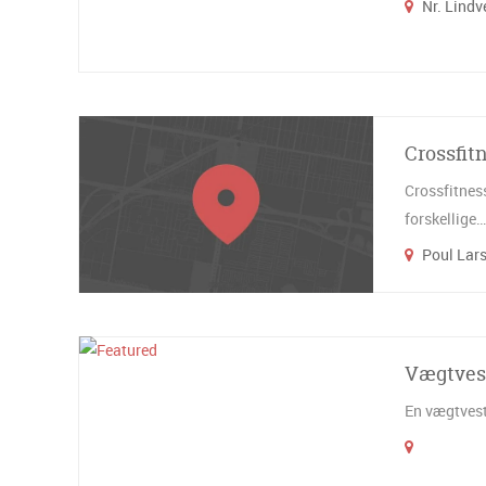
Nr. Lindv
Crossfit
Crossfitnes
forskellige…
Poul Lars
Vægtves
En vægtvest 