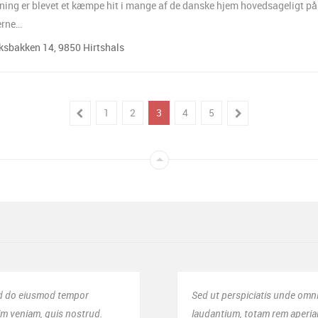
ng er blevet et kæmpe hit i mange af de danske hjem hovedsageligt på
erne…
sbakken 14, 9850 Hirtshals
1
2
3
4
5
ut perspiciatis unde omnis iste natus error sit voluptatem accusantium d
antium, totam rem aperiam, eaque ipsa quae ab illo inventore veritatis.