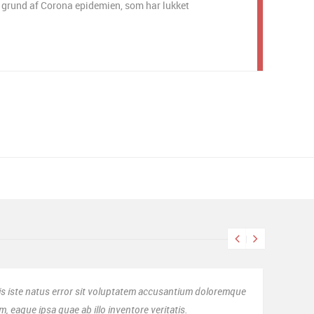
 grund af Corona epidemien, som har lukket
oloremque
Hermed har jeg oprettet begge mine virksomheder
service!