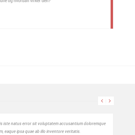
rulle og hvordan virker den?
loremque
Hermed har jeg oprettet begge mine virksomheder
service!