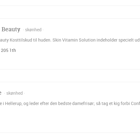
 Beauty
skønhed
uty Kosttilskud til huden. Skin Vitamin Solution indeholder specielt udv
 205 1th
e
skønhed
 i Hellerup, og leder efter den bedste damefrisør; så tag et kig forbi Con