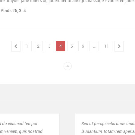
re tilbyder jade rollers og jaderuller til ansigtsmassage Hvad er en jade
Plads 26, 3. 4
1
2
3
4
5
6
…
11
t perspiciatis unde omnis iste natus error sit voluptatem accusantium do
ntium, totam rem aperiam, eaque ipsa quae ab illo inventore veritatis.