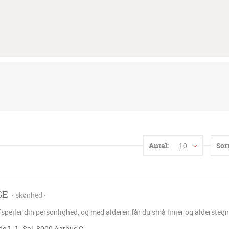
Antal:
Sort
10
GE
skønhed
fspejler din personlighed, og med alderen får du små linjer og aldersteg
e 1, 1. Sal, 8000 Aarhus C