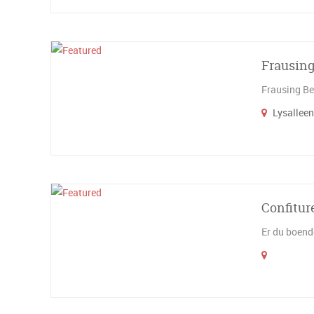
Frausing
Frausing Bea
Lysalleen
Confitur
Er du boende