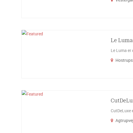
Le Luma 
Le Luma er d
Hostrupsv
CutDeLu
CutDeLuxe er
Agtrupvej