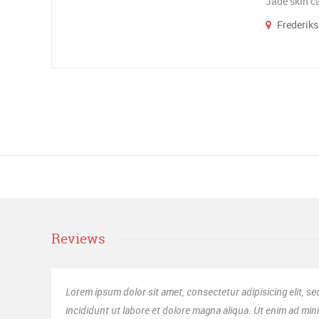
Jade skin ca
Frederiks 
Reviews
tetur adipisicing elit, sed do eiusmod tempor
Sed u
na aliqua. Ut enim ad minim veniam, quis nostrud.
lauda