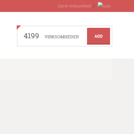
Opret virksomhed
4199
ADD
VIRKSOMHEDER