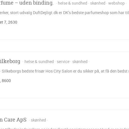
arfume – uden binding.
helse & sundhed
skønhed
webshop
er, stort udvalg DuftDejligt.dk er DK’s bedste parfumeshop som har til 
t 7, 2630
Silkeborg
helse & sundhed
service
skønhed
 Silkeborgs bedste frisør Hos City Salon er du sikker på, at få den bedst
, 8600
n Care ApS
skønhed