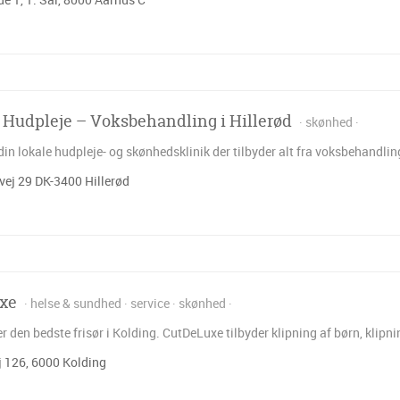
Hudpleje – Voksbehandling i Hillerød
skønhed
in lokale hudpleje- og skønhedsklinik der tilbyder alt fra voksbehandlin
ej 29 DK-3400 Hillerød
xe
helse & sundhed
service
skønhed
 den bedste frisør i Kolding. CutDeLuxe tilbyder klipning af børn, klipn
 126, 6000 Kolding