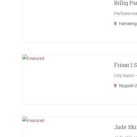
Billig P
Parfume mærk
Hørvænge
Frisør I 
City Salon –
Nygade 2
Jade Ski