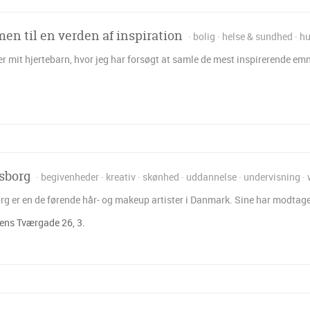
n til en verden af inspiration
bolig
helse & sundhed
hu
er mit hjertebarn, hvor jeg har forsøgt at samle de mest inspirerende emne
sborg
begivenheder
kreativ
skønhed
uddannelse
undervisning
rg er en de førende hår- og makeup artister i Danmark. Sine har modtaget
ns Tværgade 26, 3.