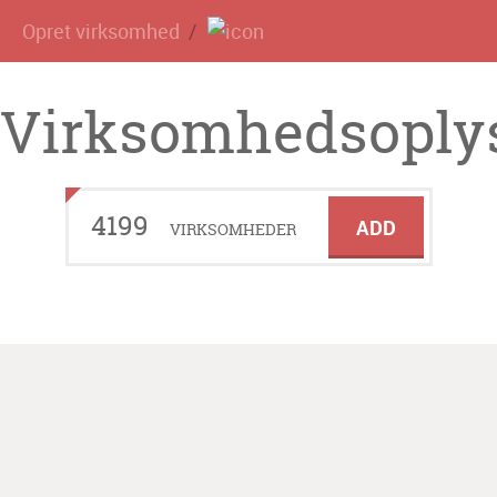
Opret virksomhed
Virksomhedsoplys
4199
ADD
VIRKSOMHEDER